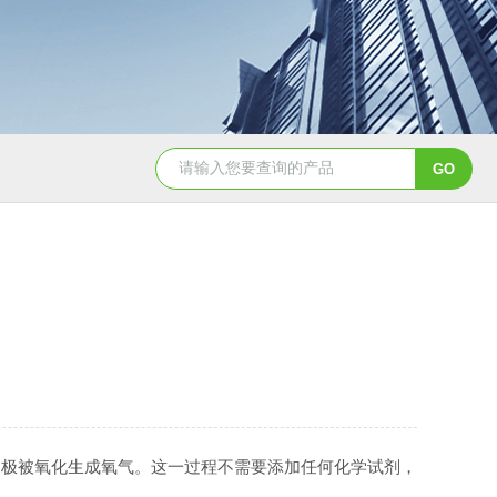
SGH-500氢气发生器报价
SGHK-500在线
极被氧化生成氧气。这一过程不需要添加任何化学试剂，