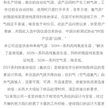
和生产经验，推出的自动化气源。该产品同时产生三种气体，工
作过程全自动控制，使用时只需打开开关，非常方便。氮气所*
的预提纯装置使纯度得到有效保证。仪器可长时间连续工作，产
气稳定不衰减，噪音低于40分贝。此款产品问世以来，倍受用户
青睐，并因此入选中国仪器仪表协会、中国分析测试协会“99‘国
产仪器*品牌。”
本公司还提供各种单相气源：SGH—系列高纯氢发生器，*解决
了返液现象。SGN—系列高纯氮发生器，同样的预提纯装置保
证纯度。SGK—系列空气泵，噪音低。
DSY系列快速浓缩仪（氮吹仪）是根据化学分析时制取样品的需
要设计而成。本仪器的气路升降自如；吹扫气（空气或氮气）由
外气路输入，流量可视、可调；升温速度快。使被加热溶液迅速
浓缩；从而大大缩短了样品处理时间，满足快速分析要求。
*以来我公司一直坚持致力于暗管供气系统的设计与安装，经过
不懈的努力我们积累了大量的工作经验，使得我们的设计方案更