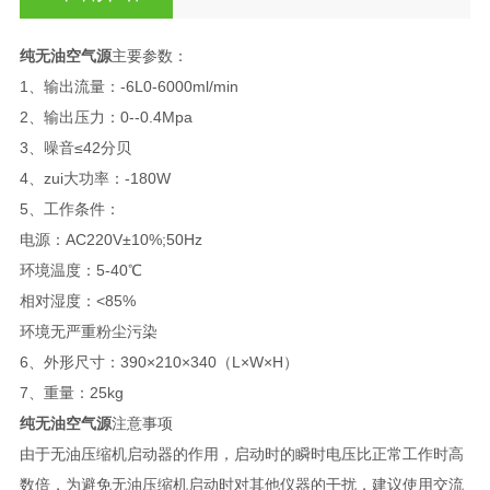
纯无油空气源
主要参数：
1、输出流量：-6L0-6000ml/min
2、输出压力：0--0.4Mpa
3、噪音≤42分贝
4、zui大功率：-180W
5、工作条件：
电源：AC220V±10%;50Hz
环境温度：5-40℃
相对湿度：<85%
环境无严重粉尘污染
6、外形尺寸：390×210×340（L×W×H）
7、重量：25kg
纯无油空气源
注意事项
由于无油压缩机启动器的作用，启动时的瞬时电压比正常工作时高
数倍，为避免无油压缩机启动时对其他仪器的干扰，建议使用交流