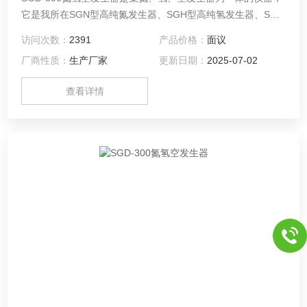
它是我所在SGN型高纯氮发生器、SGH型高纯氢发生器、SGK
型低噪音空气泵的基础上，融合现代技术，为适应市场的需要
访问次数：
2391
产品价格：
面议
而开发、设计并向市场推出的一代产品。 本仪器以崭新的结构
厂商性质：
生产厂家
更新日期：
2025-07-02
设计，简单的工作程序，竭诚为操作者提供更加便捷、可靠的
工作条件。
查看详情