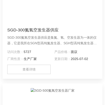
SGD-300氮氢空发生器供应
SGD-300氮氢空发生器供应是集氮、氢、空发生器为一体的仪
器，它是我所在SGN型高纯氮发生器、SGH型高纯氢发生器、
SGK型低噪音空气泵的基础上，融合现代技术，为适应市场的
访问次数：
5727
产品价格：
面议
需要而开发、设计并向市场推出的一代产品。 本仪器以崭新的
厂商性质：
生产厂家
更新日期：
2025-07-02
结构设计，简单的工作程序，竭诚为操作者提供更加便捷、可
靠的工作条件。
查看详情