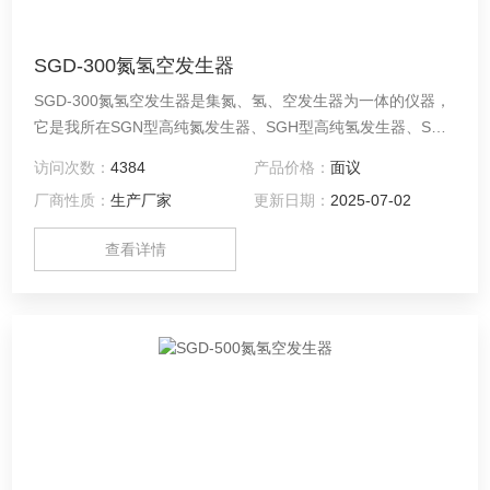
SGD-300氮氢空发生器
SGD-300氮氢空发生器是集氮、氢、空发生器为一体的仪器，
它是我所在SGN型高纯氮发生器、SGH型高纯氢发生器、SGK
型低噪音空气泵的基础上，融合现代技术，为适应市场的需要
访问次数：
4384
产品价格：
面议
而开发、设计并向市场推出的一代产品。 本仪器以崭新的结构
厂商性质：
生产厂家
更新日期：
2025-07-02
设计，简单的工作程序，竭诚为操作者提供更加便捷、可靠的
工作条件。
查看详情