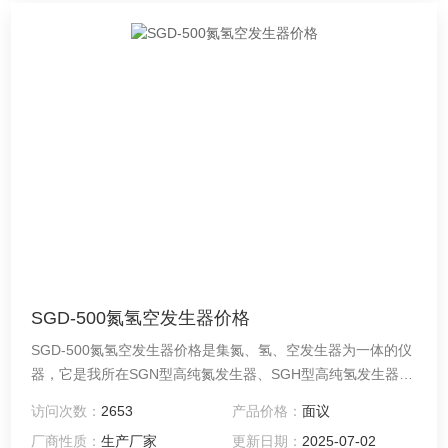
SGD-500氮氢空发生器价格
SGD-500氮氢空发生器价格是集氮、氢、空发生器为一体的仪
器，它是我所在SGN型高纯氮发生器、SGH型高纯氢发生器、
SGK型低噪音空气泵的基础上，融合现代技术，为适应市场的
访问次数：
2653
产品价格：
面议
需要而开发、设计并向市场推出的一代产品。 本仪器以崭新的
厂商性质：
生产厂家
更新日期：
2025-07-02
结构设计，简单的工作程序，竭诚为操作者提供更加便捷、可