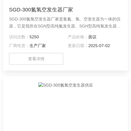
SGD-300氮氢空发生器厂家
SGD-300氮氢空发生器厂家是集氮、氢、空发生器为一体的仪
器，它是我所在SGN型高纯氮发生器、SGH型高纯氢发生器、
SGK型低噪音空气泵的基础上，融合现代技术，为适应市场的
访问次数：
5250
产品价格：
面议
需要而开发、设计并向市场推出的一代产品。 本仪器以崭新的
厂商性质：
生产厂家
更新日期：
2025-07-02
结构设计，简单的工作程序，竭诚为操作者提供更加便捷、可
靠的工作条件。
查看详情