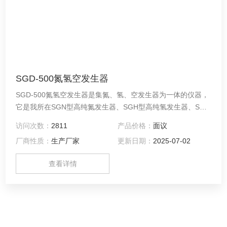
SGD-500氮氢空发生器
SGD-500氮氢空发生器是集氮、氢、空发生器为一体的仪器，
它是我所在SGN型高纯氮发生器、SGH型高纯氢发生器、SGK
型低噪音空气泵的基础上，融合现代技术，为适应市场的需要
访问次数：
2811
产品价格：
面议
而开发、设计并向市场推出的一代产品。 本仪器以崭新的结构
厂商性质：
生产厂家
更新日期：
2025-07-02
设计，简单的工作程序，竭诚为操作者提供更加便捷、可靠的
工作条件。
查看详情