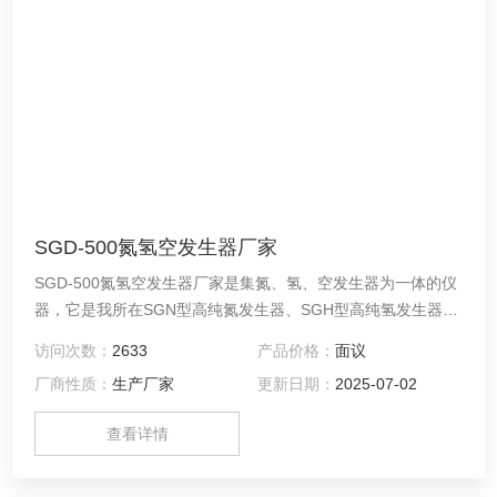
SGD-500氮氢空发生器厂家
SGD-500氮氢空发生器厂家是集氮、氢、空发生器为一体的仪
器，它是我所在SGN型高纯氮发生器、SGH型高纯氢发生器、
SGK型低噪音空气泵的基础上，融合现代技术，为适应市场的
访问次数：
2633
产品价格：
面议
需要而开发、设计并向市场推出的一代产品。 本仪器以崭新的
厂商性质：
生产厂家
更新日期：
2025-07-02
结构设计，简单的工作程序，竭诚为操作者提供更加便捷、可
靠的工作条件。
查看详情