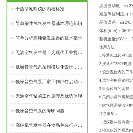
温度波动度：≤±2
干热型氮吹仪的内校标准
减压阀控制压力：0
示值误差：≤±2℃
简单阐述氢气发生器基本理论知识
体积(mm)：360*2
简单分析高纯氮发生器的技术指示
整机重量(KG)：12
使用方法:
无油空气发生器：为现代工业提供清洁能源
1.接通AC220V
2.接通AC220V
低噪音空气泵采用模块化设计，易于维护和更换
3.设定温控表的工作
4.试管利用弹簧固
低噪音空气泵厂家工作部件启动表现现象
5.针头位置的调整
无油空气泵的工作原理及优势体现
6.关闭小调节阀和
7.吹气针需要清洗
低噪音空气泵的降噪问题
注意事项：
1.把仪器从包装箱
高纯氮气发生器在食品包装行业中的应用
2.检查仪器外观及