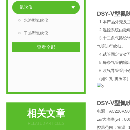
氮吹仪
DSY-Ⅴ型
水浴型氮吹仪
1.本产品外壳及
2.温控系统由微
干热型氮吹仪
3.十二条气路设
气等进行吹扫。
查看全部
4.试管固定支架
5.每条气管的输
6.吹气导管采用
（如针扎.挤压等
DSY-Ⅴ型
相关文章
电源：AC220V,50
zui大功率(w)：80
RELATED ARTICLES
控温范围：室温--1