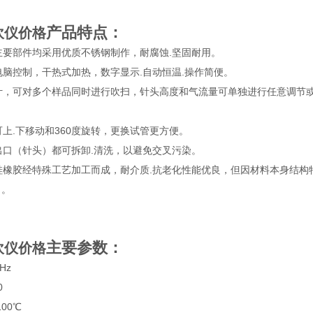
产品特点：
氮吹仪价格
主要部件均采用优质不锈钢制作，耐腐蚀.坚固耐用。
电脑控制，干热式加热，数字显示.自动恒温.操作简便。
计，可对多个样品同时进行吹扫，针头高度和气流量可单独进行任意调节
可上.下移动和360度旋转，更换试管更方便。
出口（针头）都可拆卸.清洗，以避免交叉污染。
硅橡胶经特殊工艺加工而成，耐介质.抗老化性能优良，但因材料本身结
）。
主要参数：
氮吹仪价格
Hz
0
00℃