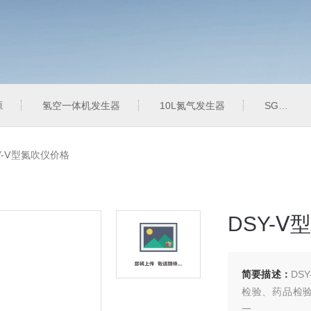
源
氢空一体机发生器
10L氮气发生器
SGK-6L空气发生器
Y-Ⅴ型氮吹仪价格
DSY-
简要描述：
DS
检验、药品检
一。