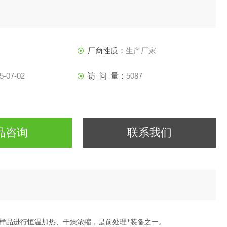
厂商性质：
生产厂家
5-07-02
访 问 量：
5087
品咨询
联系我们
对样品进行恒温加热、干燥浓缩，是前处理*装备之一。