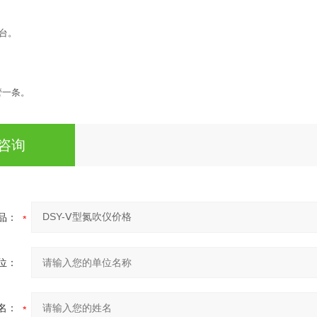
一台。
管一条。
咨询
品：
位：
名：