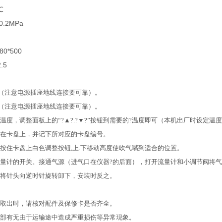
℃
.2MPa
80*500
.5
电源（注意电源插座地线连接要可靠）。
电源（注意电源插座地线连接要可靠）。
温度，调整面板上的“?▲?.?▼?”按钮到需要的?温度即可（本机出厂时设定温度
定在卡盘上，并记下所对应的卡盘编号。
，按住卡盘上白色调整按钮,上.下移动高度使吹气嘴到适合的位置。
流量计的开关。接通气源（进气口在仪器?的后面），打开流量计和小调节阀将
时将针头向逆时针旋转卸下，安装时反之。
中取出时，请核对配件及保修卡是否齐全。
内部有无由于运输途中造成严重损伤等异常现象。