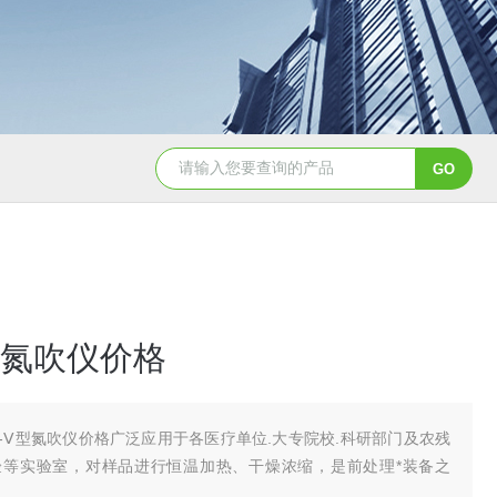
SGH-500氢气发生器报价
SGHK-500在线
Ⅴ型氮吹仪价格
Y-Ⅴ型氮吹仪价格广泛应用于各医疗单位.大专院校.科研部门及农残
验等实验室，对样品进行恒温加热、干燥浓缩，是前处理*装备之