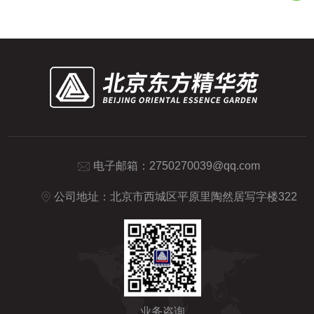
擦副替代传统润滑油的作用。以下是其典型
中，不会有油雾排放，...
结构的详细介绍：一、核心结构组成及功能
纯无油空气泵的结构可分为动力系统、压缩
系统、冷却系统、气路系统和控制系统五大
模块，各部分协同实现空气的吸入、压缩、
净化和输出。1.动力系统电机：提供压缩动
力的核心部件，通常采用单...
电子邮箱：
2750270039@qq.com
公司地址：北京市西城区平原里陶然居写字楼322
业务咨询