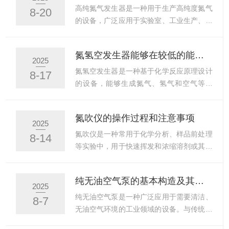
品通常是水蒸气。因此，氢空一体机在运行
输送到另一个地方，从而实现气体流动。基
高纯氮气发生器是一种用于生产高纯度氮气
8-20
过程中几乎不会产生有害气体或污染物，具
本工作原理与普通空气泵相似，通常是通过
的设备，广泛应用于实验室、工业生产、气
有很好的环保性能，符合全球对...
一个电动机驱动泵体内的转子或活塞工作，
体分离、化学分析等领域。氮气作为一种重
在气体流经泵体时，改变气体的压力或流
要的工业气体，其纯度和稳定性在许多工艺
氮氢空发生器能够在较低的能耗下提供高质量的气体
速，实现空气的输送。低噪音空气泵的优
中具有至关重要的作用。通过高效的分离技
2025
势：1.适用于噪音敏感环境在医院、实验
术将氮气从空气中提取出来，经过净化和精
氮氢空发生器是一种基于化学反应原理设计
8-17
室、办公室等对噪音要求较高的环境中，应
密处理，得到符合特定纯度要求的氮气。高
的设备，能够生成氮气、氢气和空气等气
用尤为重要。例如，医院中的一...
纯氮气发生器的工作原理：1.空气压缩：首
体，并广泛应用于科研、工业、医疗等领
先，将外界空气通过压缩机压缩至较高的压
域。它通过对气体的分离、纯化和压缩处
氮吹仪的操作过程和注意事项
力（通常为7-8bar）。2.分子筛吸附：压缩
理，提供高质量、高纯度的氮气和氢气供各
2025
后的空气通过分子筛塔，利用分子筛材料对
类设备和实验使用。氮氢空发生器的主要组
氮吹仪是一种常用于化学分析、样品前处理
8-14
氧气和水蒸气等杂质的吸附特性，将氧气、
成部分：1.压缩机负责将空气压缩至较高的
等实验中，用于快速挥发和浓缩溶剂或其他
二氧化碳和水分...
压力，方便后续的分离过程。压缩机通常需
液体的设备。其工作原理是利用氮气通过样
要具备较高的工作效率和稳定性，能够在长
品表面吹气，促进溶剂的蒸发，从而浓缩样
纯无油空气泵的基本构造及其作用
时间的工作过程中保持较低的能耗。2.空气
品。下面是氮吹仪的操作过程和一些注意事
2025
净化系统空气净化系统用于去除空气中的水
项：操作过程准备工作设备检查：首先，确
纯无油空气泵是一种广泛应用于需要清洁、
8-7
分、油分和杂质，确保压缩空气的干净程
保氮吹仪的气体瓶充足，气压正常，且氮气
无油空气环境的工业领域的设备。与传统的
度。常用的净化设备包括干燥器...
流量调节器工作良好。样品容器准备：准备
带油空气泵相比，工作原理和构造设计全避