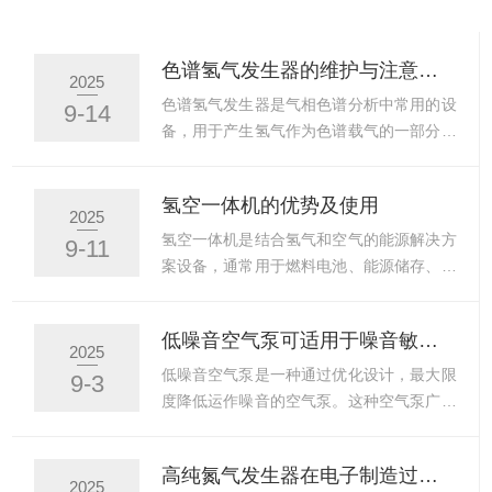
色谱氢气发生器的维护与注意事项
2025
色谱氢气发生器是气相色谱分析中常用的设
9-14
备，用于产生氢气作为色谱载气的一部分。
氢气在气相色谱中具有较好的性能，特别是
在气体探测器（如火焰离子化检测器，
氢空一体机的优势及使用
FID）中，因其低的背景噪声和较高的灵敏
2025
度，氢气成为了理想的载气选择。通常由氢
氢空一体机是结合氢气和空气的能源解决方
9-11
气发生器本体、电源和气体储存装置组成，
案设备，通常用于燃料电池、能源储存、清
其主要作用是提供稳定、纯净的氢气，确保
洁能源生产等应用领域。它的优势主要体现
气相色谱分析的准确性和可靠性。氢气发生
在以下几个方面：氢空一体机的优势高效能
低噪音空气泵可适用于噪音敏感环境
器的原理：1.水电解法：这是目前常见的一
量转换氢气作为一种高能量密度的清洁能
2025
种氢气生成方法。通过水电解原理，利用电
源，其与空气结合使用时，能通过燃料电池
低噪音空气泵是一种通过优化设计，最大限
9-3
能将水分子分解成氢气和氧气。这种方法不
进行高效的电能转换。氢空一体机将氢气与
度降低运作噪音的空气泵。这种空气泵广泛
需要外购氢气罐，能够根据...
空气结合使用，能够大幅提高能量转换效
应用于需要空气输送的场所，如工业生产、
率，特别适合需要稳定、高效电力供应的场
医疗设备、实验室以及家庭环境中。其主要
高纯氮气发生器在电子制造过程中的作用
景。零排放使用氢气和空气的过程中，副产
功能是通过产生压力差，将空气从一个地方
2025