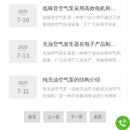
好所需的样品容器（如试管、烧瓶等），确
免了润滑油的使用，因此能够提供更加清洁
低噪音空气泵采用高效电机和优化设计
保容器干净无污染。连接氮气源：将氮气管
和环保的空气，适用于医药、食品加工、实
2025
连接到氮吹仪的进气口，确保连接稳固，避
验室、精密仪器等对空气质量有严格要求的
低噪音空气泵是一种专门设计用于减少工作
7-16
免漏气。设定操作参数调整氮气流量：根据
行业。纯无油空气泵的基本构造：1.泵体：
噪音的空气压缩设备，它广泛应用于许多要
实验要求调整氮气流量，一...
泵体是基础部分，通常采用铝合金、钢等具
求安静运行的环境中。与传统的空气泵相
有高强度、耐腐蚀性能的材料。泵体内部一
比，不仅保持了高效的气体压缩功能，还有
无油空气发生器在电子产品制造中的作用
般经过精密加工，以保证空气的纯净和泵的
效地减少了运行过程中的噪声，适应了对噪
2025
高效运转。2.气缸：气缸是空气压缩的主要
声要求较高的应用场景。低噪音空气泵的关
无油空气发生器是一种用于提供压缩空气的
7-13
部件。气缸通常采用高精度加工，表面光
键设计要素：1.噪音隔离设计：在设计上采
设备，广泛应用于工业生产、实验室研究、
滑，以避免空气与金属表...
用了高效的隔音技术。泵体内部和外部的噪
医疗设备等领域。与传统的有油空气发生器
音源通过密封材料、隔音罩或特殊的减震结
相比，具有不含油的压缩空气，避免了油污
纯无油空气泵的结构介绍
构进行隔离，以减少声音的传播。2.优化泵
对设备和环境的污染，具有更高的安全性、
2025
体结构：在泵体的设计中，会采用更为平滑
环保性和长期使用的经济性。无油空气发生
纯无油空气泵（也称无油空压机或无油空气
7-11
的结构设计，减少空气流动过程中的湍流和
器的主要特点：1.高洁净度：不使用油作为
压缩机）是一种不依赖润滑油进行润滑和密
摩擦，从而降低噪音。此...
润滑介质，因此能够避免油气污染，确保输
封的气体压缩设备，广泛应用于医疗、食
出空气的洁净度。特别在需要高纯度空气的
品、实验室等对空气质量要求高的场景。其
领域，如制药、电子制造等，尤为重要。2.
核心特点是输出的压缩空气不含油分，结构
首页
上一页
下一页
末页
环保性强：与有油空气发生器相比，不会产
设计上通过机械密封、自润滑材料或特殊摩
生油污，也不会污染环境。在空气压缩过程