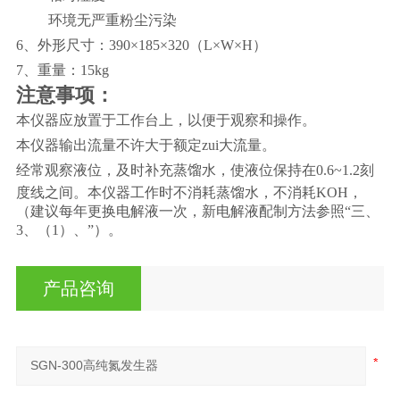
环境无严重粉尘污染
6、外形尺寸：
390
×
185
×
320
（L
×
W
×
H）
7、重量：
1
5
kg
注意事项：
本仪器应放置于工作台上，以便于观察和操作。
本仪器输出流量不许大于额定zui大流量。
经常观察液位，及时补充蒸馏水，使液位保持在
0.6
~
1.2
刻
度线之间。本仪器工作时不消耗蒸馏水，不消耗KOH，
（建议每年更换电解液一次，新电解液配制方法参照“三、
3、（1）、”）。
产品咨询