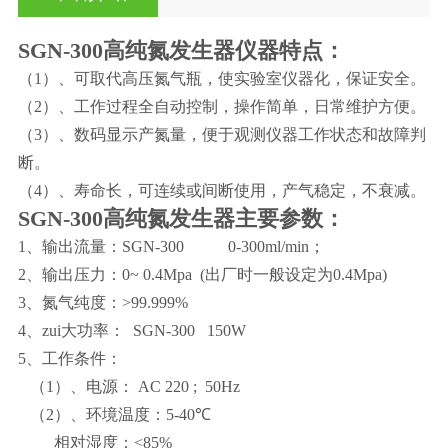
SGN-300高纯氮发生器
仪器特点：
（1）、可取代高压氮气瓶，使实验室仪器化，保证安全。
（2）、工作过程全自动控制，操作简单，日常维护方便。
（3）、数码显示产氮量，便于观测仪器工作状态和故障判
断。
（4）、寿命长，可连续或间断使用，产气稳定，不衰减。
SGN-300高纯氮发生器
主要参数：
1、输出流量：SGN-300 0-300ml/min；
2、输出压力：0~ 0
.
4
Mpa
(
出厂时一般设定为0
.
4
Mpa)
3、氮气纯度：
>99.999%
4、zui大功率： SGN-300
150W
5、工作条件：
（1）、电源：
AC 220 ; 50Hz
（2）、环境温度：
5-40
℃
相对湿度：
<85%