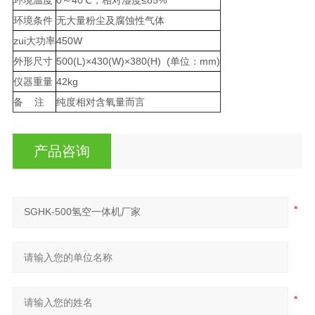
环境条件
无大量粉尘及腐蚀性气体
zui大功率
450W
外形尺寸
500(L)×430(W)×380(H) (单位：mm)
仪器重量
42kg
备 注
纯度相对含氧量而言
产品咨询