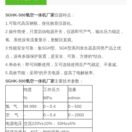
SGHK-500氢空一体机厂家
仪器特点：
1.可取代高压钢瓶，使化验室仪器化。
2.操作简便，只需启动电源开关，仪器即可产气，输出压力稳定，
氢、系统设有流量显示，更醒目直观。
3.性能安全可靠：集SGH型、SGK型系列发生器及同类产品之优
点，设有多级保护装置，是安全、可靠、方便的*结合。
4.寿命长：即可间断使用，又可连续使用且产气稳定、不衰减。
5.高效节能：采用*的开关电源，提高了电解效率。
SGHK-500氢空一体机厂家
主要技术参数：
纯度
工作压力
流量
%
MPa
ml/min
氢 气
99.999
0～0.4
0～500
空 气
-
0～0.4
0～2000
电源电压
交流220V±10%； 50Hz±5%
环境温度
0～40℃；相对湿度≤85%